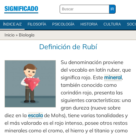
ÍNDICE A/Z
FILOSOFÍA
PSICOLOGÍA
HISTORIA
CULTURA
SOC
Inicio
»
Biología
Definición de Rubí
Su denominación proviene
del vocablo en latín ruber, que
significa rojo. Este
mineral
,
también conocido como
corindón rojo, presenta las
siguientes características: una
gran dureza (nueve sobre
diez en la
escala
de Mohs), tiene varias tonalidades y
el más valorado es el rojo intenso, posee otros restos
minerales como el cromo, el hierro y el titanio y como