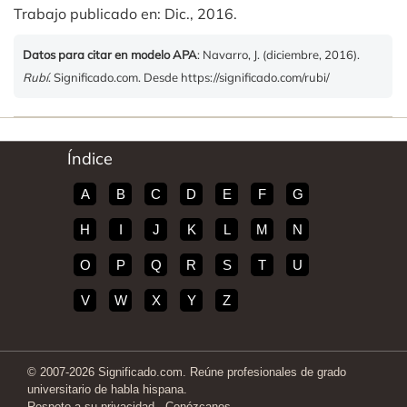
Trabajo publicado en: Dic., 2016.
Datos para citar en modelo APA
: Navarro, J. (diciembre, 2016).
Rubí
. Significado.com. Desde https://significado.com/rubi/
Índice
A
B
C
D
E
F
G
H
I
J
K
L
M
N
O
P
Q
R
S
T
U
V
W
X
Y
Z
© 2007-2026 Significado.com. Reúne profesionales de grado
universitario de habla hispana.
Respeto a su privacidad
-
Conózcanos