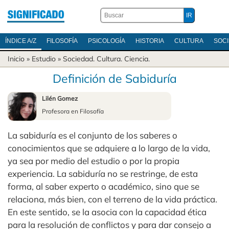
ÍNDICE A/Z
FILOSOFÍA
PSICOLOGÍA
HISTORIA
CULTURA
SOC
Inicio
» Estudio »
Sociedad
.
Cultura
.
Ciencia
.
Definición de Sabiduría
Lilén Gomez
Profesora en Filosofía
La sabiduría es el conjunto de los saberes o
conocimientos que se adquiere a lo largo de la vida,
ya sea por medio del estudio o por la propia
experiencia. La sabiduría no se restringe, de esta
forma, al saber experto o académico, sino que se
relaciona, más bien, con el terreno de la vida práctica.
En este sentido, se la asocia con la capacidad ética
para la resolución de conflictos y para dar consejo a