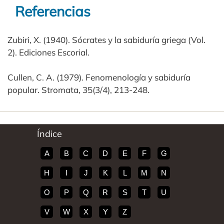
Referencias
Zubiri, X. (1940). Sócrates y la sabiduría griega (Vol.
2). Ediciones Escorial.
Cullen, C. A. (1979). Fenomenología y sabiduría
popular. Stromata, 35(3/4), 213-248.
Índice
A
B
C
D
E
F
G
H
I
J
K
L
M
N
O
P
Q
R
S
T
U
V
W
X
Y
Z