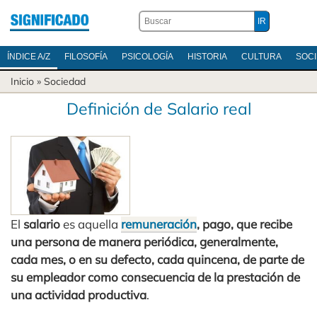
ÍNDICE A/Z
FILOSOFÍA
PSICOLOGÍA
HISTORIA
CULTURA
SOC
Inicio
»
Sociedad
Definición de Salario real
El
salario
es aquella
remuneración
, pago, que recibe
una persona de manera periódica, generalmente,
cada mes, o en su defecto, cada quincena, de parte de
su empleador como consecuencia de la prestación de
una actividad productiva
.