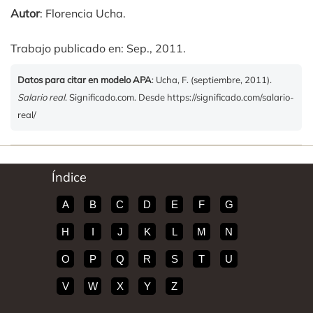
Autor
: Florencia Ucha.
Trabajo publicado en: Sep., 2011.
Datos para citar en modelo APA
: Ucha, F. (septiembre, 2011).
Salario real
. Significado.com. Desde https://significado.com/salario-
real/
Índice
A
B
C
D
E
F
G
H
I
J
K
L
M
N
O
P
Q
R
S
T
U
V
W
X
Y
Z