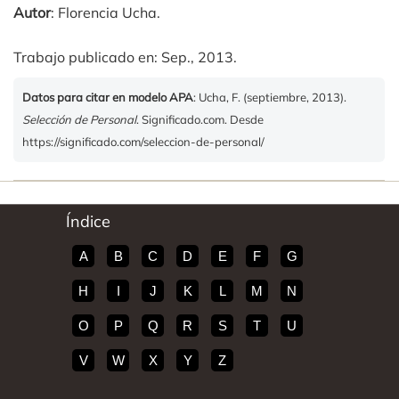
Autor
: Florencia Ucha.
Trabajo publicado en: Sep., 2013.
Datos para citar en modelo APA
: Ucha, F. (septiembre, 2013).
Selección de Personal
. Significado.com. Desde
https://significado.com/seleccion-de-personal/
Índice
A
B
C
D
E
F
G
H
I
J
K
L
M
N
O
P
Q
R
S
T
U
V
W
X
Y
Z