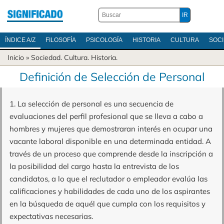
ÍNDICE A/Z
FILOSOFÍA
PSICOLOGÍA
HISTORIA
CULTURA
SOC
Inicio
»
Sociedad
.
Cultura
.
Historia
.
Definición de Selección de Personal
1. La selección de personal es una secuencia de
evaluaciones del perfil profesional que se lleva a cabo a
hombres y mujeres que demostraran interés en ocupar una
vacante laboral disponible en una determinada entidad. A
través de un proceso que comprende desde la inscripción a
la posibilidad del cargo hasta la entrevista de los
candidatos, a lo que el reclutador o empleador evalúa las
calificaciones y habilidades de cada uno de los aspirantes
en la búsqueda de aquél que cumpla con los requisitos y
expectativas necesarias.