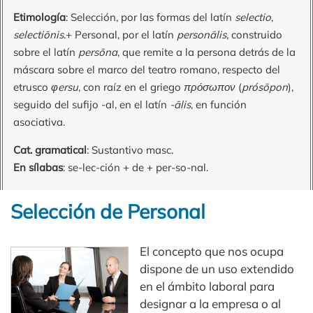
Etimología
: Selección, por las formas del latín
selectio
,
selectiōnis
.+ Personal, por el latín
personālis
, construido
sobre el latín
persōna
, que remite a la persona detrás de la
máscara sobre el marco del teatro romano, respecto del
etrusco
φersu
, con raíz en el griego
πρόσωπον
(
prósōpon
),
seguido del sufijo -al, en el latín
-ālis
, en función
asociativa.
Cat. gramatical
: Sustantivo masc.
En sílabas
: se-lec-ción + de + per-so-nal.
Selección de Personal
El concepto que nos ocupa
dispone de un uso extendido
en el ámbito laboral para
designar a la empresa o al