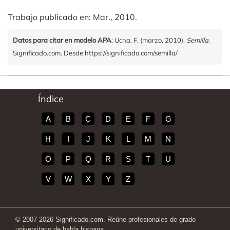
Trabajo publicado en: Mar., 2010.
Datos para citar en modelo APA
: Ucha, F. (marzo, 2010).
Semilla
.
Significado.com. Desde https://significado.com/semilla/
Índice
A
B
C
D
E
F
G
H
I
J
K
L
M
N
O
P
Q
R
S
T
U
V
W
X
Y
Z
© 2007-2026 Significado.com. Reúne profesionales de grado
universitario de habla hispana.