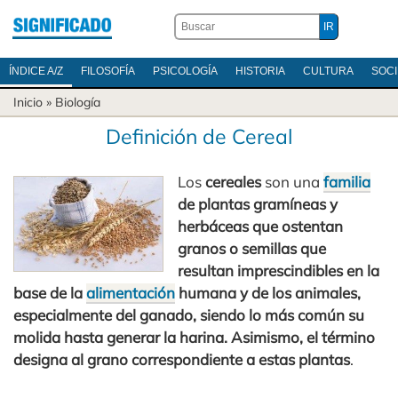
ÍNDICE A/Z
FILOSOFÍA
PSICOLOGÍA
HISTORIA
CULTURA
SOC
Inicio
»
Biología
Definición de Cereal
Los
cereales
son una
familia
de plantas gramíneas y
herbáceas que ostentan
granos o semillas que
resultan imprescindibles en la
base de la
alimentación
humana y de los animales,
especialmente del ganado, siendo lo más común su
molida hasta generar la harina. Asimismo, el término
designa al grano correspondiente a estas plantas
.