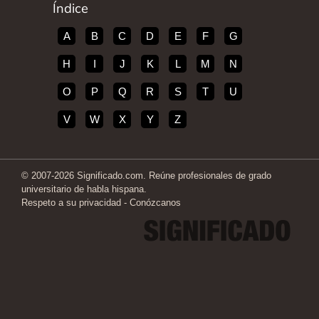
Índice
A
B
C
D
E
F
G
H
I
J
K
L
M
N
O
P
Q
R
S
T
U
V
W
X
Y
Z
© 2007-2026 Significado.com. Reúne profesionales de grado
universitario de habla hispana.
Respeto a su privacidad
-
Conózcanos