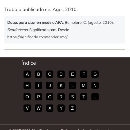
Trabajo publicado en: Ago., 2010.
Datos para citar en modelo APA
: Bembibre, C. (agosto, 2010).
Senderismo
. Significado.com. Desde
https://significado.com/senderismo/
Índice
A
B
C
D
E
F
G
H
I
J
K
L
M
N
O
P
Q
R
S
T
U
V
W
X
Y
Z