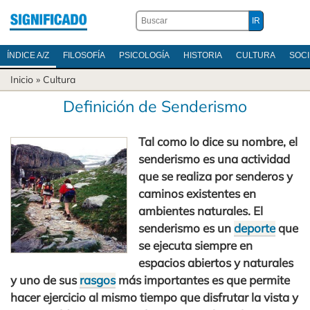
ÍNDICE A/Z
FILOSOFÍA
PSICOLOGÍA
HISTORIA
CULTURA
SOC
Inicio
»
Cultura
Definición de Senderismo
Tal como lo dice su nombre, el
senderismo es una actividad
que se realiza por senderos y
caminos existentes en
ambientes naturales. El
senderismo es un
deporte
que
se ejecuta siempre en
espacios abiertos y naturales
y uno de sus
rasgos
más importantes es que permite
hacer ejercicio al mismo tiempo que disfrutar la vista y