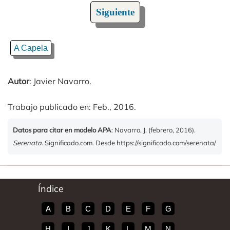
Siguiente
A Capela
Autor
: Javier Navarro.
Trabajo publicado en: Feb., 2016.
Datos para citar en modelo APA
: Navarro, J. (febrero, 2016).
Serenata
. Significado.com. Desde https://significado.com/serenata/
Índice
A
B
C
D
E
F
G
H
I
J
K
L
M
N