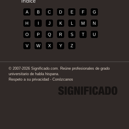
Índice
A
B
C
D
E
F
G
H
I
J
K
L
M
N
O
P
Q
R
S
T
U
V
W
X
Y
Z
© 2007-2026 Significado.com. Reúne profesionales de grado
universitario de habla hispana.
Respeto a su privacidad
-
Conózcanos