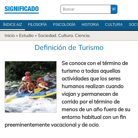
ÍNDICE A/Z
FILOSOFÍA
PSICOLOGÍA
HISTORIA
CULTURA
SOC
Inicio
» Estudio »
Sociedad
.
Cultura
.
Ciencia
.
Definición de Turismo
Se conoce con el término de
turismo a todas aquellas
actividades que los seres
humanos realizan cuando
viajan y permanecen de
corrido por el término de
menos de un año fuera de su
entorno habitual con un fin
preeminentemente vacacional y de ocio
.