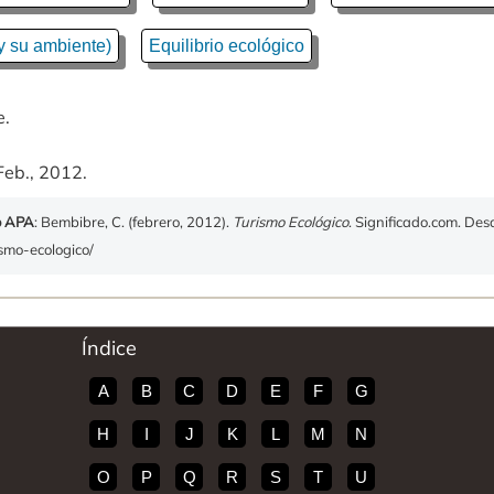
y su ambiente)
Equilibrio ecológico
e.
Feb., 2012.
o APA
: Bembibre, C. (febrero, 2012).
Turismo Ecológico
. Significado.com. Des
ismo-ecologico/
Índice
A
B
C
D
E
F
G
H
I
J
K
L
M
N
O
P
Q
R
S
T
U