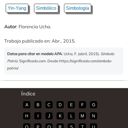
Yin-Yang
Simbólico
Simbología
Autor
: Florencia Ucha.
Trabajo publicado en: Abr., 2015.
Datos para citar en modelo APA
: Ucha, F. (abril, 2015).
Símbolo
Patrio
. Significado.com. Desde https://significado.com/simbolo-
patrio/
Índice
A
B
C
D
E
F
G
H
I
J
K
L
M
N
O
P
Q
R
S
T
U