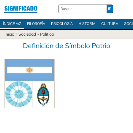
ÍNDICE A/Z
FILOSOFÍA
PSICOLOGÍA
HISTORIA
CULTURA
SOC
Inicio
»
Sociedad
»
Política
Definición de Símbolo Patrio