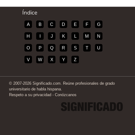
Índice
A
B
C
D
E
F
G
H
I
J
K
L
M
N
O
P
Q
R
S
T
U
V
W
X
Y
Z
© 2007-2026 Significado.com. Reúne profesionales de grado
universitario de habla hispana.
Respeto a su privacidad
-
Conózcanos