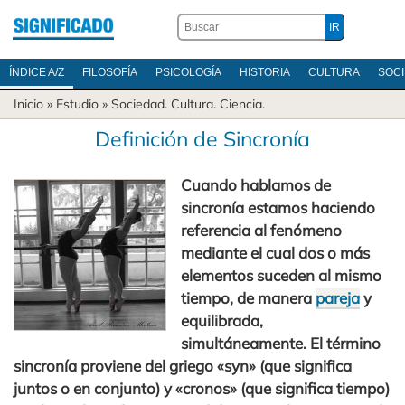
ÍNDICE A/Z
FILOSOFÍA
PSICOLOGÍA
HISTORIA
CULTURA
SOC
Inicio
» Estudio »
Sociedad
.
Cultura
.
Ciencia
.
Definición de Sincronía
Cuando hablamos de
sincronía estamos haciendo
referencia al fenómeno
mediante el cual dos o más
elementos suceden al mismo
tiempo, de manera
pareja
y
equilibrada,
simultáneamente. El término
sincronía proviene del griego «syn» (que significa
juntos o en conjunto) y «cronos» (que significa tiempo)