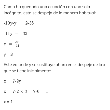
Como ha quedado una ecuación con una sola
incógnita, esta se despeja de la manera habitual:
-10y-y
2-35
=
-11y
=
-33
y
-11
=
-33
y = 3
Este valor de y se sustituye ahora en el despeje de la x
que se tiene inicialmente:
x
=
7-2y
x
=
7-2
×
3
=
7-6
=
1
x = 1