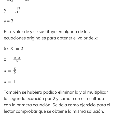
y
-11
=
-33
y = 3
Este valor de y se sustituye en alguna de las
ecuaciones originales para obtener el valor de x:
5x-3
=
2
x
=
2
+
3
5
x
=
5
5
x
=
1
También se hubiera podido eliminar la y al multiplicar
la segunda ecuación por 2 y sumar con el resultado
con la primera ecuación. Se deja como ejercicio para el
lector comprobar que se obtiene la misma solución.