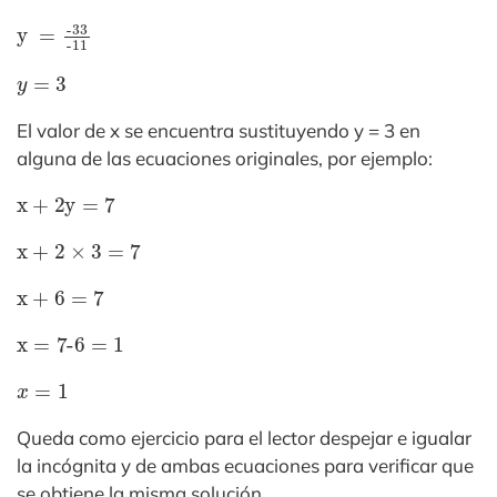
y
-11
=
-33
y
=
3
El valor de x se encuentra sustituyendo y = 3 en
alguna de las ecuaciones originales, por ejemplo:
x
+
2y
=
7
x
+
2
×
3
=
7
x
+
6
=
7
x
=
7-6
=
1
x
=
1
Queda como ejercicio para el lector despejar e igualar
la incógnita y de ambas ecuaciones para verificar que
se obtiene la misma solución.