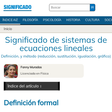
ÍNDICE A/Z
FILOSOFÍA
PSICOLOGÍA
HISTORIA
CULTURA
SOC
Inicio
Significado de sistemas de
ecuaciones lineales
Definición, y método (reducción, sustitución, igualación, gráfico)
Fanny Muradas
Licenciada en Física
Definición formal