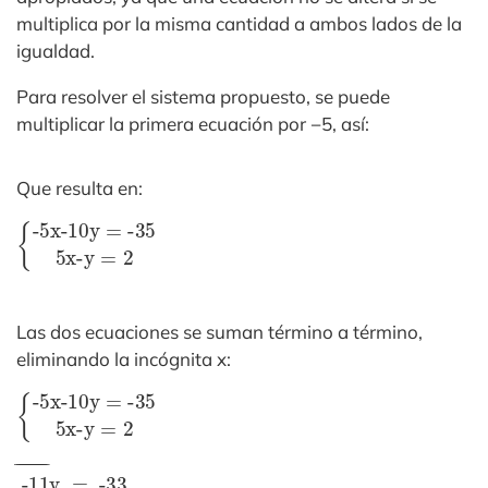
multiplica por la misma cantidad a ambos lados de la
igualdad.
Para resolver el sistema propuesto, se puede
multiplicar la primera ecuación por −5, así:
Que resulta en:
{
-5x-10y
5x-y
=
2
=
-
35
Las dos ecuaciones se suman término a término,
eliminando la incógnita x:
{
5x-y
-5x-10y
=
2
_
_
_
=
_
-
35
_
_
_
_
_
_
_
_
_
_
_
-11y
=
-33