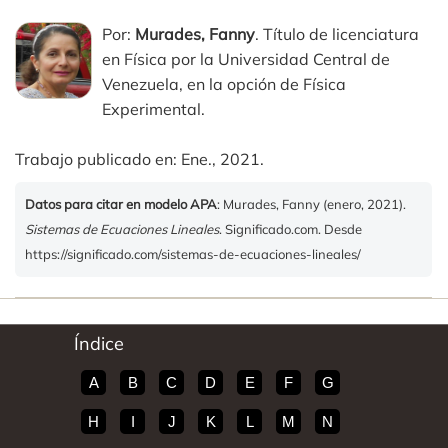
Por:
Murades, Fanny
. Título de licenciatura
en Física por la Universidad Central de
Venezuela, en la opción de Física
Experimental.
Trabajo publicado en: Ene., 2021.
Datos para citar en modelo APA
: Murades, Fanny (enero, 2021).
Sistemas de Ecuaciones Lineales
. Significado.com. Desde
https://significado.com/sistemas-de-ecuaciones-lineales/
Índice
A
B
C
D
E
F
G
H
I
J
K
L
M
N