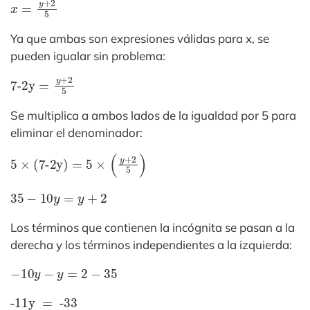
x
=
y
+
2
5
Ya que ambas son expresiones válidas para x, se
pueden igualar sin problema:
7-2y
=
y
+
2
5
Se multiplica a ambos lados de la igualdad por 5 para
eliminar el denominador:
5
×
(7-2y)
=
5
×
(
y
+
2
5
)
35
−
10
y
=
y
+
2
Los términos que contienen la incógnita se pasan a la
derecha y los términos independientes a la izquierda:
−
10
y
−
y
=
2
−
35
-11y
=
-33