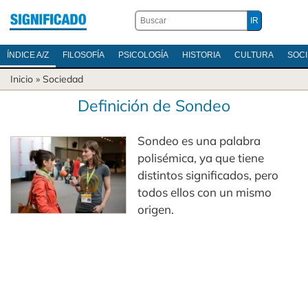
ÍNDICE A/Z
FILOSOFÍA
PSICOLOGÍA
HISTORIA
CULTURA
SOC
Inicio
»
Sociedad
Definición de Sondeo
Sondeo es una palabra
polisémica, ya que tiene
distintos significados, pero
todos ellos con un mismo
origen.