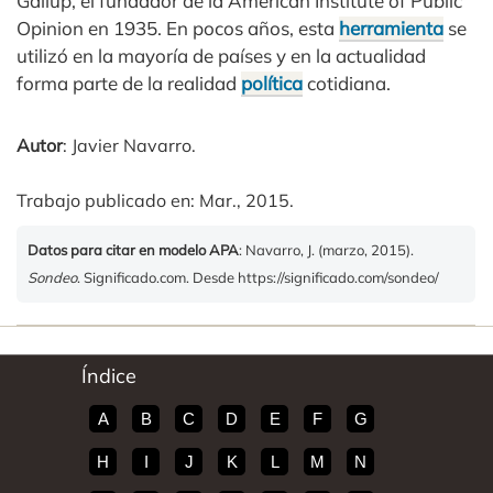
Gallup, el fundador de la American Institute of Public
Opinion en 1935. En pocos años, esta
herramienta
se
utilizó en la mayoría de países y en la actualidad
forma parte de la realidad
política
cotidiana.
Autor
: Javier Navarro.
Trabajo publicado en: Mar., 2015.
Datos para citar en modelo APA
: Navarro, J. (marzo, 2015).
Sondeo
. Significado.com. Desde https://significado.com/sondeo/
Índice
A
B
C
D
E
F
G
H
I
J
K
L
M
N