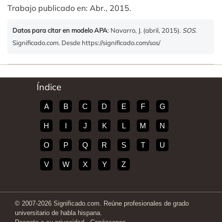
Trabajo publicado en: Abr., 2015.
Datos para citar en modelo APA
: Navarro, J. (abril, 2015).
SOS
.
Significado.com. Desde https://significado.com/sos/
Índice
A
B
C
D
E
F
G
H
I
J
K
L
M
N
O
P
Q
R
S
T
U
V
W
X
Y
Z
© 2007-2026 Significado.com. Reúne profesionales de grado
universitario de habla hispana.