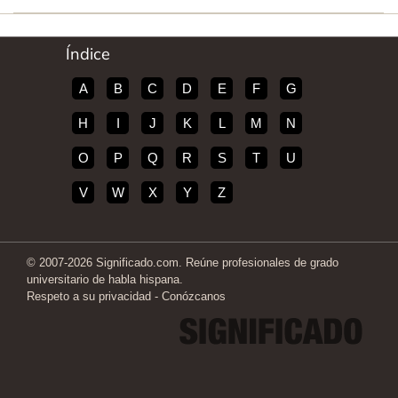
Índice
A
B
C
D
E
F
G
H
I
J
K
L
M
N
O
P
Q
R
S
T
U
V
W
X
Y
Z
© 2007-2026 Significado.com. Reúne profesionales de grado
universitario de habla hispana.
Respeto a su privacidad
-
Conózcanos