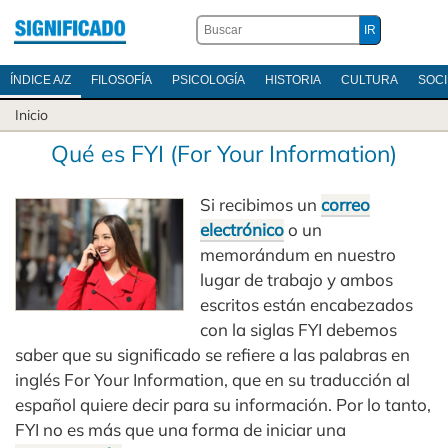
ÍNDICE A/Z
FILOSOFÍA
PSICOLOGÍA
HISTORIA
CULTURA
SOC
Inicio
Qué es FYI (For Your Information)
Si recibimos un
correo
electrónico
o un
memorándum en nuestro
lugar de trabajo y ambos
escritos están encabezados
con la siglas FYI debemos
saber que su significado se refiere a las palabras en
inglés For Your Information, que en su traducción al
español quiere decir para su información. Por lo tanto,
FYI no es más que una forma de iniciar una