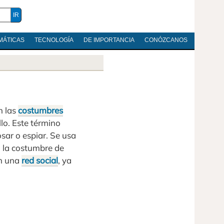
MÁTICAS
TECNOLOGÍA
DE IMPORTANCIA
CONÓZCANOS
n las
costumbres
llo. Este término
osar o espiar. Se usa
 la costumbre de
en una
red social
, ya