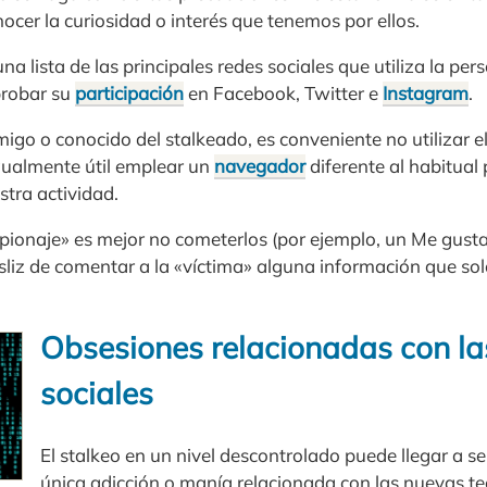
cer la curiosidad o interés que tenemos por ellos.
na lista de las principales redes sociales que utiliza la pe
probar su
participación
en Facebook, Twitter e
Instagram
.
migo o conocido del stalkeado, es conveniente no utilizar el
igualmente útil emplear un
navegador
diferente al habitual 
stra actividad.
«espionaje» es mejor no cometerlos (por ejemplo, un Me gus
esliz de comentar a la «víctima» alguna información que so
Obsesiones relacionadas con la
sociales
El stalkeo en un nivel descontrolado puede llegar a ser
única adicción o manía relacionada con las nuevas te