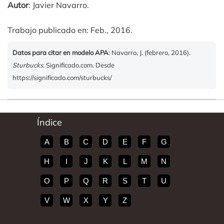
Autor
: Javier Navarro.
Trabajo publicado en: Feb., 2016.
Datos para citar en modelo APA
: Navarro, J. (febrero, 2016).
Sturbucks
. Significado.com. Desde
https://significado.com/sturbucks/
Índice
A
B
C
D
E
F
G
H
I
J
K
L
M
N
O
P
Q
R
S
T
U
V
W
X
Y
Z