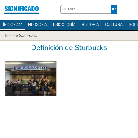
ÍNDICE A/Z
FILOSOFÍA
PSICOLOGÍA
HISTORIA
CULTURA
SOC
Inicio
»
Sociedad
Definición de Sturbucks