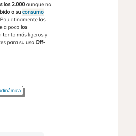
s los 2.000
aunque no
ebido a su
consumo
 Paulatinamente las
de a poco
los
n tanto más ligeros y
tes para su uso
Off-
odinámica