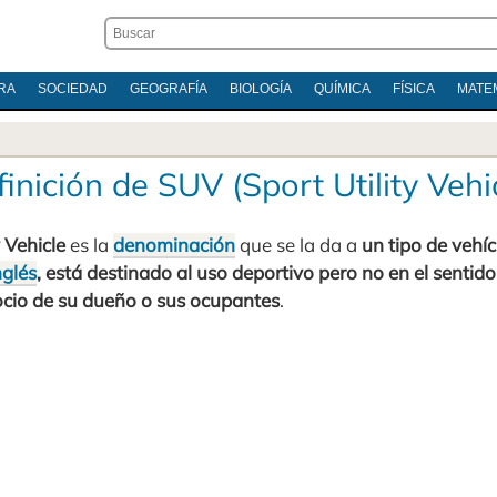
RA
SOCIEDAD
GEOGRAFÍA
BIOLOGÍA
QUÍMICA
FÍSICA
MATE
inición de SUV (Sport Utility Vehi
y Vehicle
es la
denominación
que se la da a
un tipo de vehí
nglés
, está destinado al uso deportivo pero no en el sentido
 ocio de su dueño o sus ocupantes
.