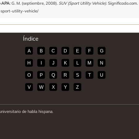
o APA
: G. M. (septiembre, 2008).
SUV (Sport Utility Vehicle)
. Significado.com
sport-utility-vehicle/
Índice
A
B
C
D
E
F
G
H
I
J
K
L
M
N
O
P
Q
R
S
T
U
V
W
X
Y
Z
iversitario de habla hispana.