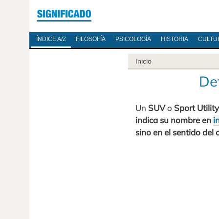
ÍNDICE A/Z
FILOSOFÍA
PSICOLOGÍA
HISTORIA
CULTU
Inicio
Def
Un
SUV
o
Sport Utilit
indica su nombre en
i
sino en el sentido del