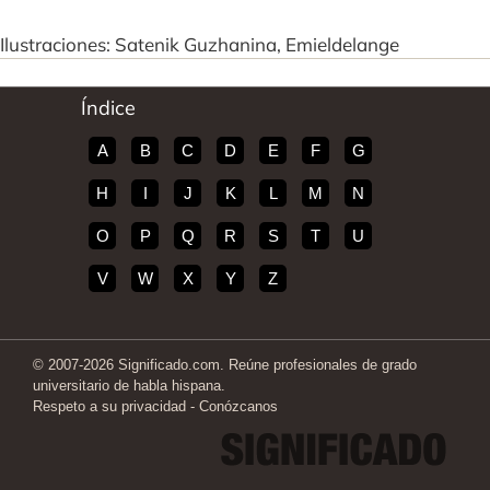
Ilustraciones: Satenik Guzhanina, Emieldelange
Índice
A
B
C
D
E
F
G
H
I
J
K
L
M
N
O
P
Q
R
S
T
U
V
W
X
Y
Z
© 2007-2026 Significado.com. Reúne profesionales de grado
universitario de habla hispana.
Respeto a su privacidad
-
Conózcanos