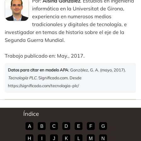
Por:
Alsina Gonzàlez
. Estudios en ingeniería
informática en la Universitat de Girona,
experiencia en numerosos medios
tradicionales y digitales de tecnología, e
investigador en temas de historia sobre el eje de la
Segunda Guerra Mundial.
Trabajo publicado en: May., 2017.
Datos para citar en modelo APA
: Gonzàlez, G. A. (mayo, 2017).
Tecnología PLC
. Significado.com. Desde
https://significado.com/tecnologia-plc/
Índice
A
B
C
D
E
F
G
H
I
J
K
L
M
N