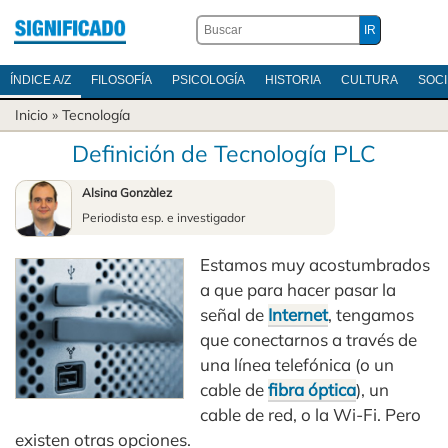
ÍNDICE A/Z
FILOSOFÍA
PSICOLOGÍA
HISTORIA
CULTURA
SOC
Inicio
»
Tecnología
Definición de Tecnología PLC
Alsina Gonzàlez
Periodista esp. e investigador
Estamos muy acostumbrados
a que para hacer pasar la
señal de
Internet
, tengamos
que conectarnos a través de
una línea telefónica (o un
cable de
fibra óptica
), un
cable de red, o la Wi-Fi. Pero
existen otras opciones.