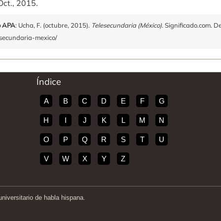
Oct., 2015.
o APA
: Ucha, F. (octubre, 2015).
Telesecundaria (México)
. Significado.com. D
lesecundaria-mexico/
Índice
A
B
C
D
E
F
G
H
I
J
K
L
M
N
O
P
Q
R
S
T
U
V
W
X
Y
Z
iversitario de habla hispana.