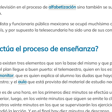
televisión en el proceso de
alfabetización
sino también se s
o.
ista y funcionario público mexicano se ocupó muchísimo de
ís, y por supuesto la telesecundaria ha sido una de sus co
ctúa el proceso de enseñanza?
a existen tres elementos que son la base del mismo y que 
l plan llegue a buen puerto: el telemaestro, quien en los es
monitor
, que es quien explica al alumno las dudas que hay
stro; y el
aula
que está provista del material de estudio ne
e es de una hora, en los primeros diez minutos se efectúa 
erior, luego, en los veinte minutos que siguen se emite la cl
tros veinte minutos en los que se supervisarán los ejercici
dió la lección. Y en el final hay diez minutos de descanso.