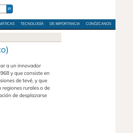
MÁTICAS
TECNOLOGÍA
DE IMPORTANCIA
CONÓZCANOS
co)
nar a un innovador
1968 y que consiste en
siones de tevé, y que
 regiones rurales o de
cación de desplazarse