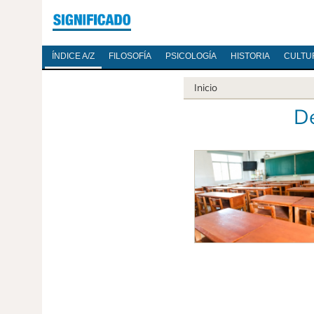
ÍNDICE A/Z
FILOSOFÍA
PSICOLOGÍA
HISTORIA
CULTU
Inicio
De