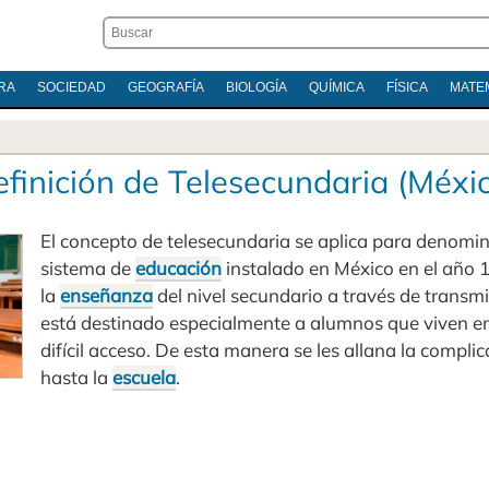
RA
SOCIEDAD
GEOGRAFÍA
BIOLOGÍA
QUÍMICA
FÍSICA
MATE
finición de Telesecundaria (Méxi
El concepto de telesecundaria se aplica para denomi
sistema de
educación
instalado en México en el año 
la
enseñanza
del nivel secundario a través de transmi
está destinado especialmente a alumnos que viven en
difícil acceso. De esta manera se les allana la compli
hasta la
escuela
.