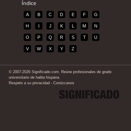
Índice
A
B
C
D
E
F
G
H
I
J
K
L
M
N
O
P
Q
R
S
T
U
V
W
X
Y
Z
© 2007-2026 Significado.com. Reúne profesionales de grado
universitario de habla hispana.
Respeto a su privacidad
-
Conózcanos