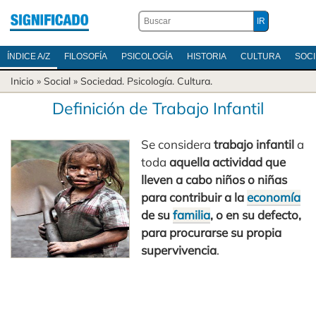
ÍNDICE A/Z
FILOSOFÍA
PSICOLOGÍA
HISTORIA
CULTURA
SOC
Inicio
» Social »
Sociedad
.
Psicología
.
Cultura
.
Definición de Trabajo Infantil
Se considera
trabajo infantil
a
toda
aquella actividad que
lleven a cabo niños o niñas
para contribuir a la
economía
de su
familia
, o en su defecto,
para procurarse su propia
supervivencia
.