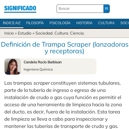
ÍNDICE A/Z
FILOSOFÍA
PSICOLOGÍA
HISTORIA
CULTURA
SOC
Inicio
» Estudio »
Sociedad
.
Cultura
.
Ciencia
.
Definición de Trampa Scraper (lanzadoras
y receptoras)
Candela Rocío Barbisan
Ingeniera Química
Las trampas
scraper
constituyen sistemas tubulares,
parte de la tubería de ingreso o egreso de una
instalación de crudo o gas cuya función es permitir el
acceso de una herramienta de limpieza hacia la zona
del ducto, es decir, fuera de la instalación. Esta tarea
de limpieza se lleva a cabo para inspeccionar y
mantener las tuberías de transporte de crudo y gas.