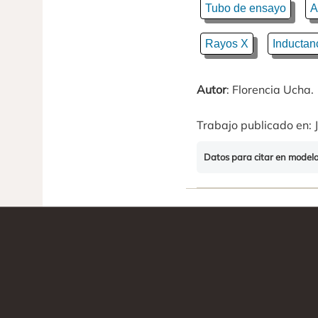
Tubo de ensayo
A
Rayos X
Inductan
Autor
: Florencia Ucha.
Trabajo publicado en: J
Datos para citar en model