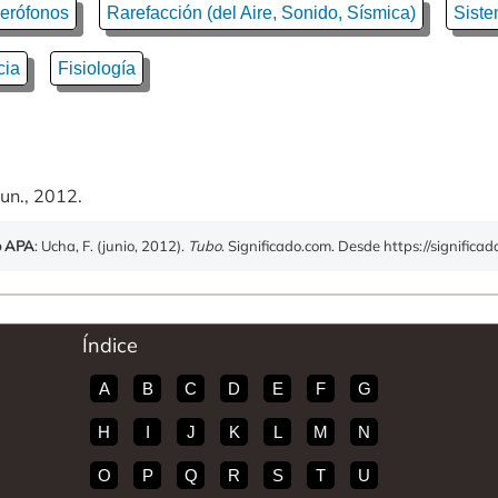
erófonos
Rarefacción (del Aire, Sonido, Sísmica)
Siste
cia
Fisiología
un., 2012.
o APA
: Ucha, F. (junio, 2012).
Tubo
. Significado.com. Desde https://significa
Índice
A
B
C
D
E
F
G
H
I
J
K
L
M
N
O
P
Q
R
S
T
U