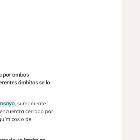
ta por ambos
ferentes ámbitos se lo
ensayo
, sumamente
e encuentra cerrado por
 químicos o de
pone de un tapón en