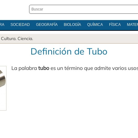
RA
SOCIEDAD
GEOGRAFÍA
BIOLOGÍA
QUÍMICA
FÍSICA
MATE
.
Cultura
.
Ciencia
.
Definición de Tubo
La palabra
tubo
es un término que admite varios uso