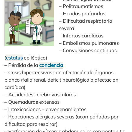
– Politraumatismos
– Heridas profundas
– Dificultad respiratoria
severa
– Infartos cardíacos
– Embolismos pulmonares
– Convulsiones continuas
(
estatus
epiléptico)
– Pérdida de la
conciencia
– Crisis hipertensivas con afectación de órganos
blanco (falla renal, déficit neurológico o afectación
cardíaca)
– Accidentes cerebrovasculares
– Quemaduras extensas
– Intoxicaciones – envenenamientos
– Reacciones alérgicas severas (acompañadas por
dificultad para respirar)
– Perforación de vísceras abdominales con peritonitis