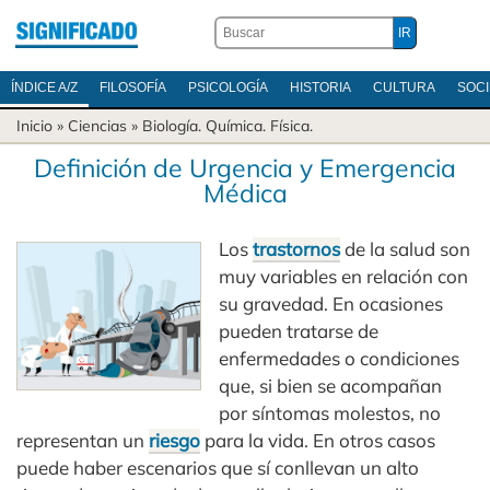
ÍNDICE A/Z
FILOSOFÍA
PSICOLOGÍA
HISTORIA
CULTURA
SOC
Inicio
»
Ciencias
»
Biología
.
Química
.
Física
.
Definición de Urgencia y Emergencia
Médica
Los
trastornos
de la salud son
muy variables en relación con
su gravedad. En ocasiones
pueden tratarse de
enfermedades o condiciones
que, si bien se acompañan
por síntomas molestos, no
representan un
riesgo
para la vida. En otros casos
puede haber escenarios que sí conllevan un alto