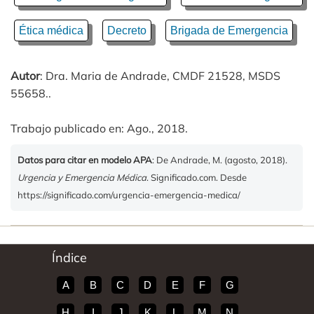
Ética médica
Decreto
Brigada de Emergencia
Autor
: Dra. Maria de Andrade, CMDF 21528, MSDS
55658..
Trabajo publicado en: Ago., 2018.
Datos para citar en modelo APA
: De Andrade, M. (agosto, 2018).
Urgencia y Emergencia Médica
. Significado.com. Desde
https://significado.com/urgencia-emergencia-medica/
Índice
A
B
C
D
E
F
G
H
I
J
K
L
M
N