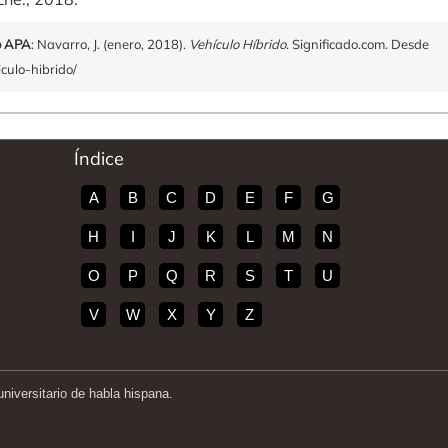
o APA
: Navarro, J. (enero, 2018).
Vehículo Híbrido
. Significado.com. Desde
iculo-hibrido/
Índice
A
B
C
D
E
F
G
H
I
J
K
L
M
N
O
P
Q
R
S
T
U
V
W
X
Y
Z
iversitario de habla hispana.