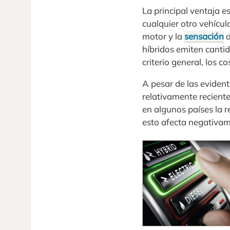
La principal ventaja e
cualquier otro vehícul
motor y la
sensación
d
híbridos emiten cant
criterio general, los c
A pesar de las evident
relativamente reciente,
en algunos países la 
esto afecta negativam