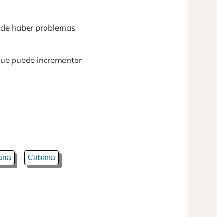
uede haber problemas
 que puede incrementar
aria
Cabaña