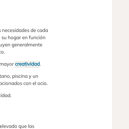
as necesidades de cada
a su hogar en función
truyen generalmente
to.
a mayor
creatividad
.
tano, piscina y un
acionados con el ocio.
idad.
elevado que las