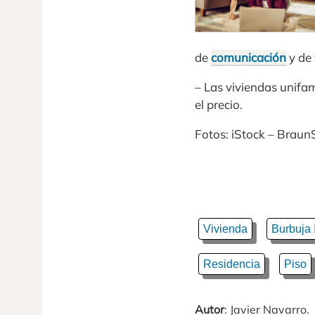
de
comunicación
y de 
– Las viviendas unifa
el precio.
Fotos: iStock – Braun
Vivienda
Burbuja 
Residencia
Piso
Autor
: Javier Navarro.