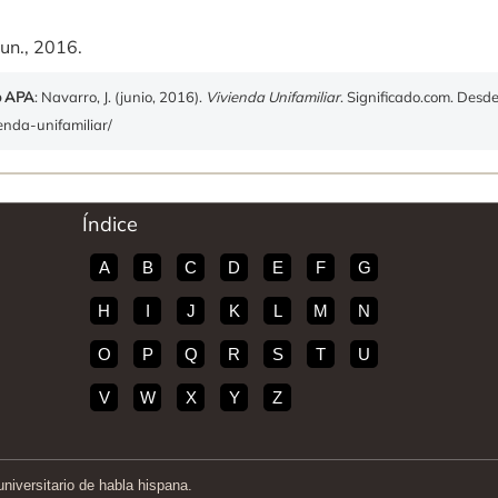
un., 2016.
o APA
: Navarro, J. (junio, 2016).
Vivienda Unifamiliar
. Significado.com. Desd
ienda-unifamiliar/
Índice
A
B
C
D
E
F
G
H
I
J
K
L
M
N
O
P
Q
R
S
T
U
V
W
X
Y
Z
iversitario de habla hispana.