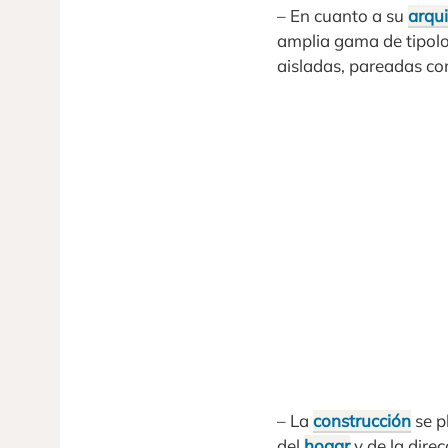
– En cuanto a su
arqui
amplia gama de tipolog
aisladas, pareadas con
– La
construcción
se p
del
hogar
y de la direc