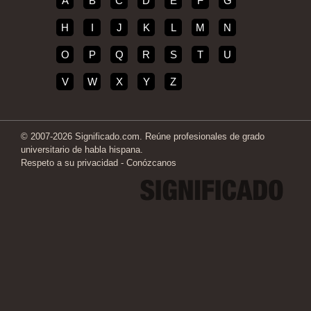
A
B
C
D
E
F
G
H
I
J
K
L
M
N
O
P
Q
R
S
T
U
V
W
X
Y
Z
© 2007-2026 Significado.com. Reúne profesionales de grado
universitario de habla hispana.
Respeto a su privacidad
-
Conózcanos