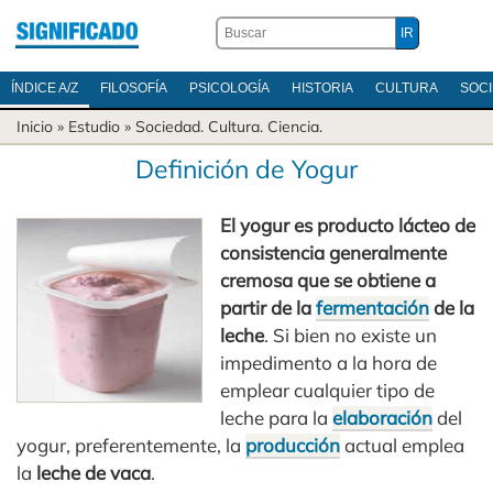
ÍNDICE A/Z
FILOSOFÍA
PSICOLOGÍA
HISTORIA
CULTURA
SOC
Inicio
» Estudio »
Sociedad
.
Cultura
.
Ciencia
.
Definición de Yogur
El yogur es producto lácteo de
consistencia generalmente
cremosa que se obtiene a
partir de la
fermentación
de la
leche
. Si bien no existe un
impedimento a la hora de
emplear cualquier tipo de
leche para la
elaboración
del
yogur, preferentemente, la
producción
actual emplea
la
leche de vaca
.