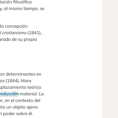
ación filosófica
y, al mismo tiempo, se
 la concepción
l cristianismo
(1841),
parado de su propia
eron determinantes en
cos
(1844), Marx
esplazamiento teórico
roducción
material. La
r, en el contexto del
anto un objeto ajeno
n poder sobre él.