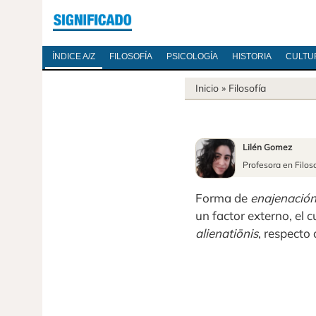
ÍNDICE A/Z
FILOSOFÍA
PSICOLOGÍA
HISTORIA
CULTU
Inicio
»
Filosofía
Lilén Gomez
Profesora en Filos
Forma de
enajenació
un factor externo, el c
alienatiōnis
, respecto