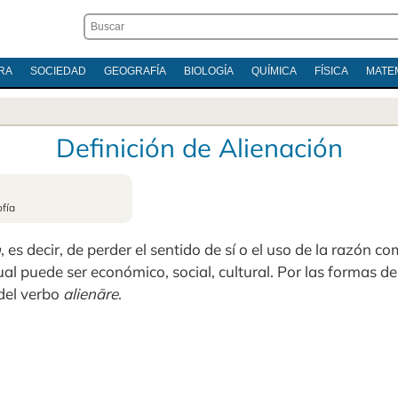
RA
SOCIEDAD
GEOGRAFÍA
BIOLOGÍA
QUÍMICA
FÍSICA
MATE
Definición de Alienación
ofía
n
, es decir, de perder el sentido de sí o el uso de la razón 
ual puede ser económico, social, cultural. Por las formas de
 del verbo
alienāre
.