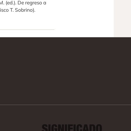
. (ed.). De regreso a
sco T. Sobrino).