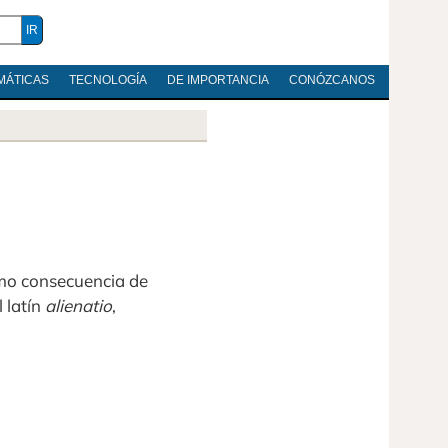
MÁTICAS
TECNOLOGÍA
DE IMPORTANCIA
CONÓZCANOS
como consecuencia de
l latín
alienatio
,