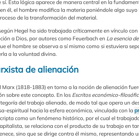
 sí. Esta lógica aparece de manera central en la fundament
 en él, el hombre modifica la materia poniéndole algo suyo 
proceso de la transformación del material.
 según Hegel ha sido trabajada críticamente en vínculo con
nación a Dios, por autores como Feuerbach en
La esencia de
 que el hombre se observa a sí mismo como si estuviera se
la a la voluntad divina.
rxista de alienación
rl Marx (1818-1883) en torno a la noción de alienación fu
ón sobre este concepto. En los
Escritos económico-filosófi
ategoría del trabajo alienado, de modo tal que opera un d
osa-espiritual hacia la esfera económica, vinculada con la
p
cripta como un fenómeno histórico, por el cual el trabajado
apitalista, se relaciona con el producto de su trabajo en t
tenece, sino que se dirige contra él mismo, representando u