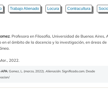
o
Trabajo Alienado
Locura
Contracultura
Socio
Gomez
. Profesora en Filosofía, Universidad de Buenos Aires, 
n el ámbito de la docencia y la investigación, en áreas de l
ánea.
Mar., 2022.
o APA
: Gomez, L. (marzo, 2022).
Alienación
. Significado.com. Desde
nacion/