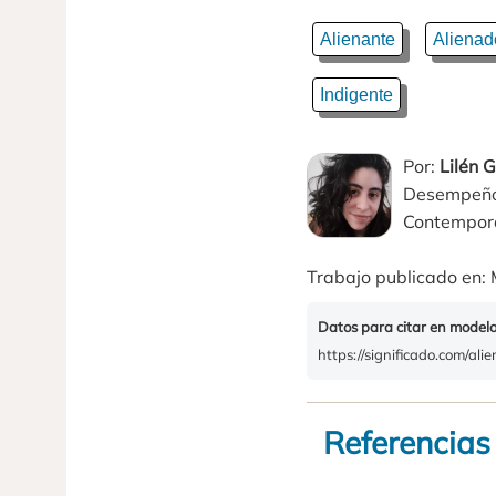
Alienante
Alienad
Indigente
Por:
Lilén 
Desempeño e
Contempor
Trabajo publicado en: 
Datos para citar en model
https://significado.com/alie
Referencias