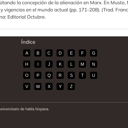
itando la concepción de la alienación en Marx. En Musto, M
y vigencias en el mundo actual (pp. 171-208). (Trad. Franci
a: Editorial Octubre.
Índice
A
B
C
D
E
F
G
H
I
J
K
L
M
N
O
P
Q
R
S
T
U
V
W
X
Y
Z
iversitario de habla hispana.