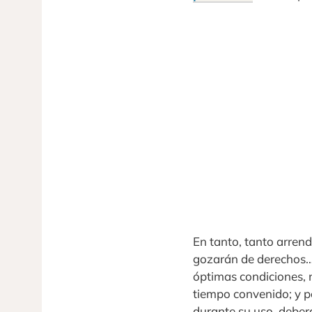
En tanto, tanto arren
gozarán de derechos…e
óptimas condiciones,
tiempo convenido; y p
durante su uso, deber