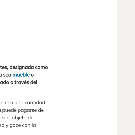
artes, designada como
ya sea
mueble
o
gado a través del
bien en una cantidad
ta puede pagarse de
si el objeto de
o y goce con la