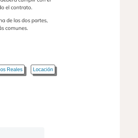
o el contrato.
na de las dos partes,
ás comunes.
os Reales
Locación