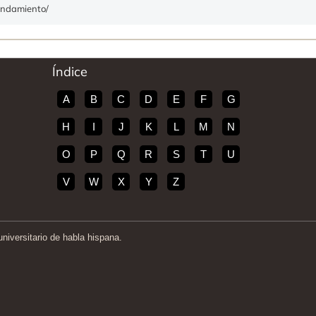
rendamiento/
Índice
A
B
C
D
E
F
G
H
I
J
K
L
M
N
O
P
Q
R
S
T
U
V
W
X
Y
Z
iversitario de habla hispana.