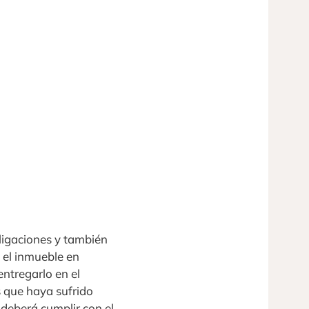
ligaciones y también
 el inmueble en
entregarlo en el
s que haya sufrido
deberá cumplir con el