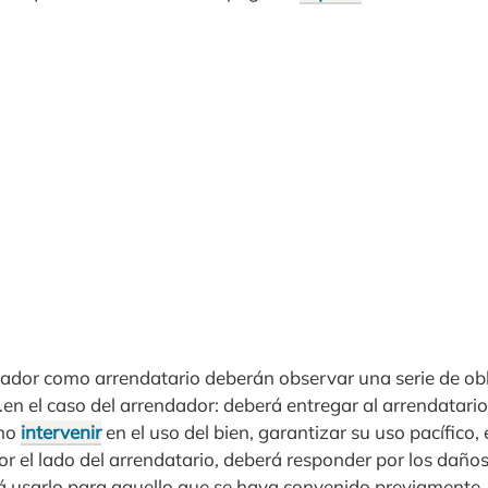
dador como arrendatario deberán observar una serie de ob
n el caso del arrendador: deberá entregar al arrendatario
 no
intervenir
en el uso del bien, garantizar su uso pacífico, 
or el lado del arrendatario, deberá responder por los daño
á usarlo para aquello que se haya convenido previamente, 