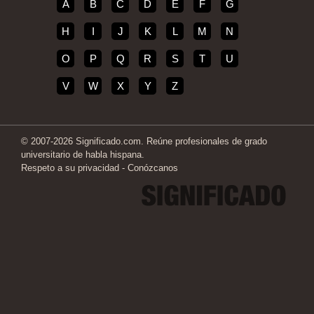
A
B
C
D
E
F
G
H
I
J
K
L
M
N
O
P
Q
R
S
T
U
V
W
X
Y
Z
© 2007-2026 Significado.com. Reúne profesionales de grado
universitario de habla hispana.
Respeto a su privacidad
-
Conózcanos