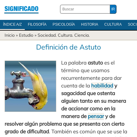
ÍNDICE A/Z
FILOSOFÍA
PSICOLOGÍA
HISTORIA
CULTURA
SOC
Inicio
» Estudio »
Sociedad
.
Cultura
.
Ciencia
.
Definición de Astuto
La palabra
astuto
es el
término que usamos
recurrentemente para dar
cuenta de la
habilidad
y
sagacidad que ostenta
alguien tanto en su manera
de accionar como en la
manera de
pensar
y de
resolver algún problema que se presenta con cierto
grado de dificultad
. También es común que se use la