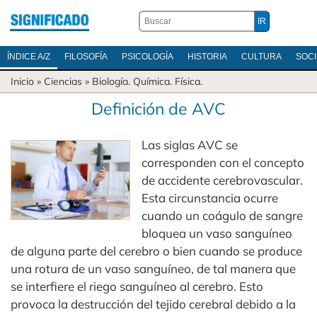
ÍNDICE A/Z
FILOSOFÍA
PSICOLOGÍA
HISTORIA
CULTURA
SOC
Inicio
»
Ciencias
»
Biología
.
Química
.
Física
.
Definición de AVC
Las siglas AVC se
corresponden con el concepto
de accidente cerebrovascular.
Esta circunstancia ocurre
cuando un coágulo de sangre
bloquea un vaso sanguíneo
de alguna parte del cerebro o bien cuando se produce
una rotura de un vaso sanguíneo, de tal manera que
se interfiere el riego sanguíneo al cerebro. Esto
provoca la destrucción del tejido cerebral debido a la