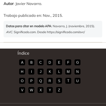
Autor
: Javier Navarro.
Trabajo publicado en: Nov., 2015.
Datos para citar en modelo APA
: Navarro, J. (noviembre, 2015).
AVC
. Significado.com. Desde https://significado.com/avc/
Índice
A
B
C
D
E
F
G
H
I
J
K
L
M
N
O
P
Q
R
S
T
U
V
W
X
Y
Z