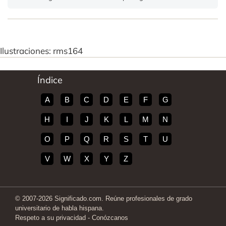
Ilustraciones: rms164
Índice
A
B
C
D
E
F
G
H
I
J
K
L
M
N
O
P
Q
R
S
T
U
V
W
X
Y
Z
© 2007-2026 Significado.com. Reúne profesionales de grado
universitario de habla hispana.
Respeto a su privacidad
-
Conózcanos