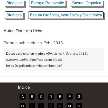
Biodiesel
Energía Renovable
Basura Orgánica
Biomasa
Basura Orgánica, Inorgánica y Electrónica
Autor
: Florencia Ucha.
Trabajo publicado en: Feb., 2013.
Datos para citar en modelo APA
: Ucha, F. (febrero, 2013).
Biocombustible
. Significado.com. Desde
https://significado.com/biocombustible/
Índice
A
B
C
D
E
F
G
H
I
J
K
L
M
N