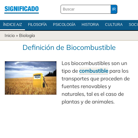
ÍNDICE A/Z
FILOSOFÍA
PSICOLOGÍA
HISTORIA
CULTURA
SOC
Inicio
»
Biología
Definición de Biocombustible
Los biocombustibles son un
tipo de
combustible
para los
transportes que proceden de
fuentes renovables y
naturales, tal es el caso de
plantas y de animales.