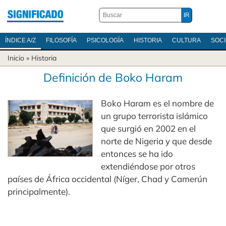
ÍNDICE A/Z
FILOSOFÍA
PSICOLOGÍA
HISTORIA
CULTURA
SOC
Inicio
»
Historia
Definición de Boko Haram
Boko Haram es el nombre de
un grupo terrorista islámico
que surgió en 2002 en el
norte de Nigeria y que desde
entonces se ha ido
extendiéndose por otros
países de África occidental (Níger, Chad y Camerún
principalmente).