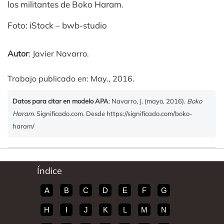
los militantes de Boko Haram.
Foto: iStock – bwb-studio
Autor
: Javier Navarro.
Trabajo publicado en: May., 2016.
Datos para citar en modelo APA
: Navarro, J. (mayo, 2016).
Boko
Haram
. Significado.com. Desde https://significado.com/boko-
haram/
Índice
A
B
C
D
E
F
G
H
I
J
K
L
M
N