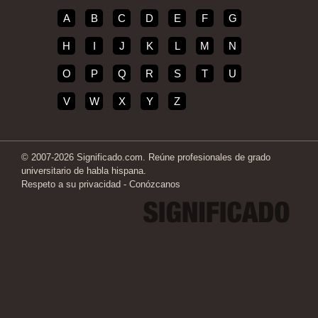
A
B
C
D
E
F
G
H
I
J
K
L
M
N
O
P
Q
R
S
T
U
V
W
X
Y
Z
© 2007-2026 Significado.com. Reúne profesionales de grado
universitario de habla hispana.
Respeto a su privacidad
-
Conózcanos