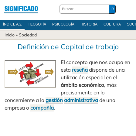
ÍNDICE A/Z
FILOSOFÍA
PSICOLOGÍA
HISTORIA
CULTURA
SOC
Inicio
»
Sociedad
Definición de Capital de trabajo
El concepto que nos ocupa en
esta
reseña
dispone de una
utilización especial en el
ámbito económico
, más
precisamente en lo
concerniente a la
gestión
administrativa
de una
empresa o
compañía
.