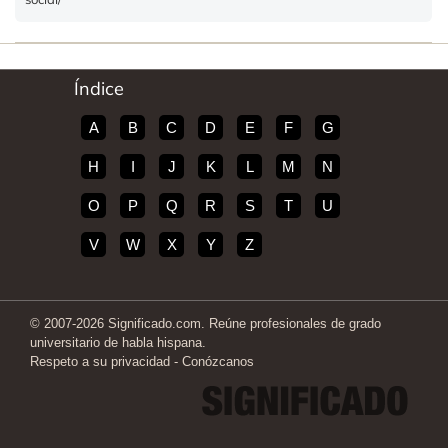
Índice
A
B
C
D
E
F
G
H
I
J
K
L
M
N
O
P
Q
R
S
T
U
V
W
X
Y
Z
© 2007-2026 Significado.com. Reúne profesionales de grado
universitario de habla hispana.
Respeto a su privacidad
-
Conózcanos