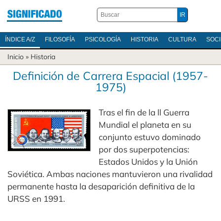
ÍNDICE A/Z
FILOSOFÍA
PSICOLOGÍA
HISTORIA
CULTURA
SOC
Inicio
»
Historia
Definición de Carrera Espacial (1957-
1975)
Tras el fin de la ll Guerra
Mundial el planeta en su
conjunto estuvo dominado
por dos superpotencias:
Estados Unidos y la Unión
Soviética. Ambas naciones mantuvieron una rivalidad
permanente hasta la desaparición definitiva de la
URSS en 1991.