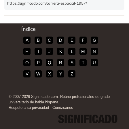
https://significado.com/carrera-espacial-1957/
Índice
A
B
C
D
E
F
G
H
I
J
K
L
M
N
O
P
Q
R
S
T
U
V
W
X
Y
Z
© 2007-2026 Significado.com. Reúne profesionales de grado
universitario de habla hispana.
Respeto a su privacidad
-
Conózcanos