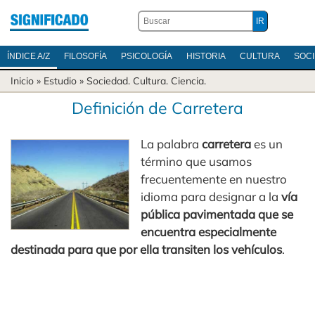
ÍNDICE A/Z
FILOSOFÍA
PSICOLOGÍA
HISTORIA
CULTURA
SOC
Inicio
» Estudio »
Sociedad
.
Cultura
.
Ciencia
.
Definición de Carretera
La palabra
carretera
es un
término que usamos
frecuentemente en nuestro
idioma para designar a la
vía
pública pavimentada que se
encuentra especialmente
destinada para que por ella transiten los vehículos
.