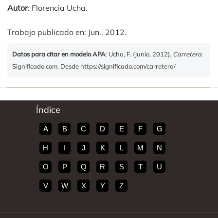
Autor
: Florencia Ucha.
Trabajo publicado en: Jun., 2012.
Datos para citar en modelo APA
: Ucha, F. (junio, 2012).
Carretera
.
Significado.com. Desde https://significado.com/carretera/
Índice
A
B
C
D
E
F
G
H
I
J
K
L
M
N
O
P
Q
R
S
T
U
V
W
X
Y
Z