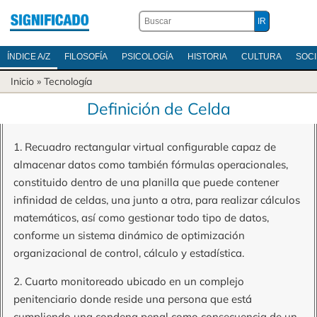
ÍNDICE A/Z
FILOSOFÍA
PSICOLOGÍA
HISTORIA
CULTURA
SOC
Inicio
»
Tecnología
Definición de Celda
1. Recuadro rectangular virtual configurable capaz de
almacenar datos como también fórmulas operacionales,
constituido dentro de una planilla que puede contener
infinidad de celdas, una junto a otra, para realizar cálculos
matemáticos, así como gestionar todo tipo de datos,
conforme un sistema dinámico de optimización
organizacional de control, cálculo y estadística.
2. Cuarto monitoreado ubicado en un complejo
penitenciario donde reside una persona que está
cumpliendo una condena penal como consecuencia de un