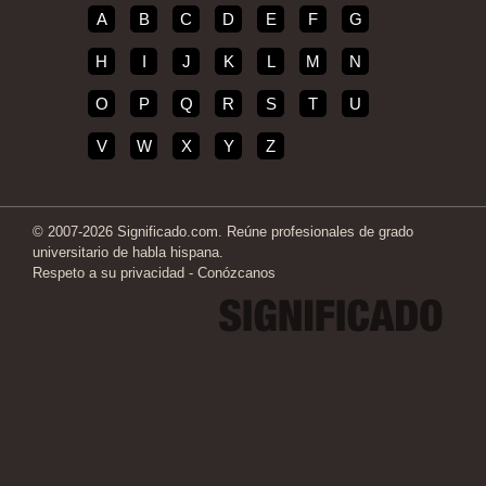
A
B
C
D
E
F
G
H
I
J
K
L
M
N
O
P
Q
R
S
T
U
V
W
X
Y
Z
© 2007-2026 Significado.com. Reúne profesionales de grado
universitario de habla hispana.
Respeto a su privacidad
-
Conózcanos