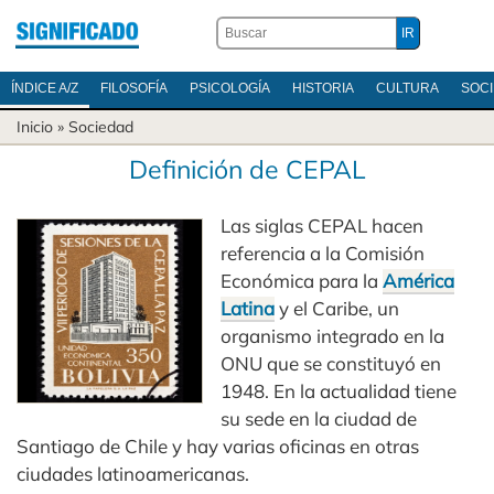
ÍNDICE A/Z
FILOSOFÍA
PSICOLOGÍA
HISTORIA
CULTURA
SOC
Inicio
»
Sociedad
Definición de CEPAL
Las siglas CEPAL hacen
referencia a la Comisión
Económica para la
América
Latina
y el Caribe, un
organismo integrado en la
ONU que se constituyó en
1948. En la actualidad tiene
su sede en la ciudad de
Santiago de Chile y hay varias oficinas en otras
ciudades latinoamericanas.