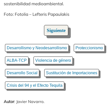
sostenibilidad medioambiental.
Foto: Fotolia – Lefteris Papaulakis
Siguiente
Desarrollismo y Neodesarrollismo
Proteccionismo
ALBA-TCP
Violencia de género
Desarrollo Social
Sustitución de Importaciones
Crisis del 94 y el Efecto Tequila
Autor
: Javier Navarro.