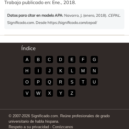
Trabajo publicado en: Ene., 2018.
Datos para citar en modelo APA
: Navarro, J. (enero, 2018).
CEPAL
.
Significado.com. Desde https://significado.com/cepal/
Índice
A
B
C
D
E
F
G
H
I
J
K
L
M
N
O
P
Q
R
S
T
U
V
W
X
Y
Z
© 2007-2026 Significado.com. Reúne profesionales de grado
universitario de habla hispana.
Respeto a su privacidad
-
Conózcanos