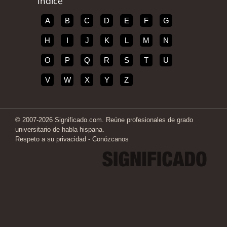
Índice
A
B
C
D
E
F
G
H
I
J
K
L
M
N
O
P
Q
R
S
T
U
V
W
X
Y
Z
© 2007-2026 Significado.com. Reúne profesionales de grado
universitario de habla hispana.
Respeto a su privacidad
-
Conózcanos