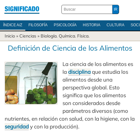
ÍNDICE A/Z
FILOSOFÍA
PSICOLOGÍA
HISTORIA
CULTURA
SOC
Inicio
»
Ciencias
»
Biología
.
Química
.
Física
.
Definición de Ciencia de los Alimentos
La ciencia de los alimentos es
la
disciplina
que estudia los
alimentos desde una
perspectiva global. Esto
significa que los alimentos
son considerados desde
parámetros diversos (como
nutrientes, en relación con salud, con la higiene, con la
seguridad
y con la producción).