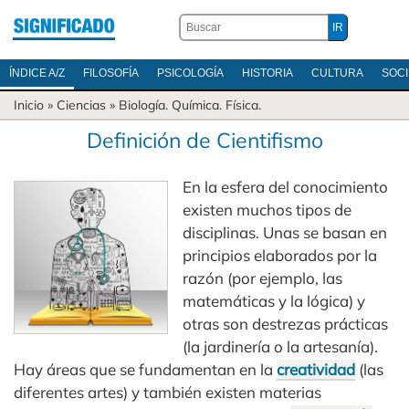
ÍNDICE A/Z
FILOSOFÍA
PSICOLOGÍA
HISTORIA
CULTURA
SOC
Inicio
»
Ciencias
»
Biología
.
Química
.
Física
.
Definición de Cientifismo
En la esfera del conocimiento
existen muchos tipos de
disciplinas. Unas se basan en
principios elaborados por la
razón (por ejemplo, las
matemáticas y la lógica) y
otras son destrezas prácticas
(la jardinería o la artesanía).
Hay áreas que se fundamentan en la
creatividad
(las
diferentes artes) y también existen materias