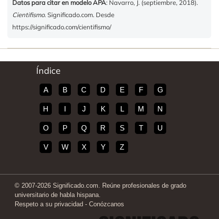
Datos para citar en modelo APA
: Navarro, J. (septiembre, 2018).
Cientifismo
. Significado.com. Desde
https://significado.com/cientifismo/
Índice
A
B
C
D
E
F
G
H
I
J
K
L
M
N
O
P
Q
R
S
T
U
V
W
X
Y
Z
© 2007-2026 Significado.com. Reúne profesionales de grado
universitario de habla hispana.
Respeto a su privacidad
-
Conózcanos