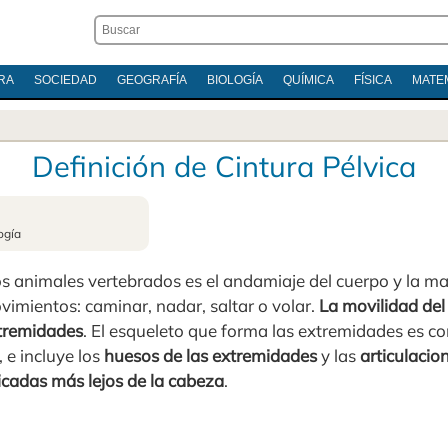
RA
SOCIEDAD
GEOGRAFÍA
BIOLOGÍA
QUÍMICA
FÍSICA
MATE
Definición de Cintura Pélvica
ogía
os animales vertebrados es el andamiaje del cuerpo y la m
ovimientos: caminar, nadar, saltar o volar.
La movilidad del
xtremidades
. El esqueleto que forma las extremidades es 
, e incluye los
huesos de las extremidades
y las
articulacio
icadas más lejos de la cabeza
.