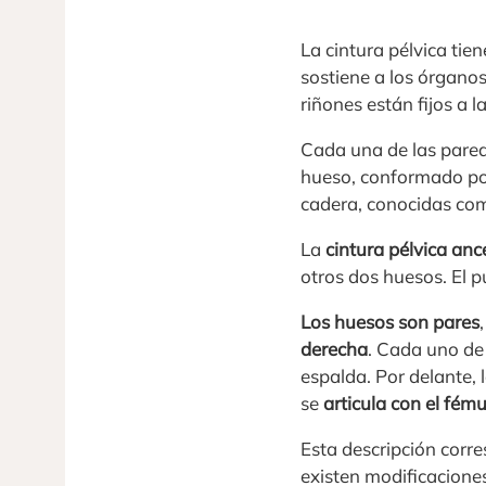
La cintura pélvica ti
sostiene a los órgano
riñones están fijos a l
Cada una de las pared
hueso, conformado por
cadera, conocidas como 
La
cintura pélvica anc
otros dos huesos. El p
Los huesos son pares
derecha
. Cada uno de 
espalda. Por delante, 
se
articula con el fému
Esta descripción corr
existen modificaciones