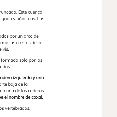
truncada. Este cuenco
hígado y páncreas. Los
ados por un arco de
forma las crestas de la
lvis.
a formada solo por los
rados.
adera izquierda y una
arte baja de la
ada una de las caderas
be el nombre de coxal
.
os vertebrados,