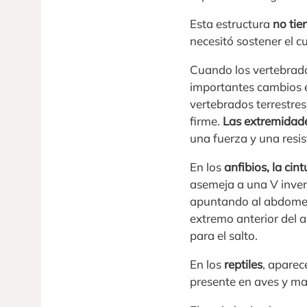
Esta estructura
no tie
necesitó sostener el c
Cuando los vertebrado
importantes cambios es
vertebrados terrestres
firme.
Las extremidade
una fuerza y una resi
En los
anfibios, la cin
asemeja a una V inver
apuntando al abdomen,
extremo anterior del 
para el salto.
En los
reptiles
, aparec
presente en aves y ma