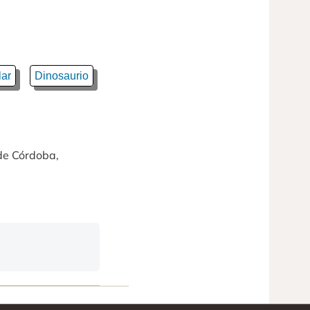
lar
Dinosaurio
 de Córdoba,