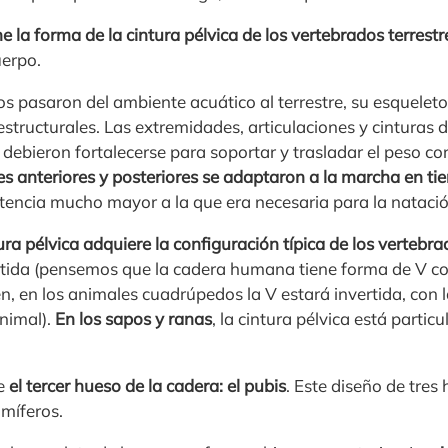
ne la forma de la cintura pélvica de los vertebrados terrestr
uerpo.
s pasaron del ambiente acuático al terrestre, su esquelet
tructurales. Las extremidades, articulaciones y cinturas d
 debieron fortalecerse para soportar y trasladar el peso cor
s anteriores y posteriores se adaptaron a la marcha en tie
stencia mucho mayor a la que era necesaria para la natació
tura pélvica adquiere la configuración típica de los vertebra
tida (pensemos que la cadera humana tiene forma de V co
 en los animales cuadrúpedos la V estará invertida, con l
animal).
En los sapos y ranas
, la cintura pélvica está parti
e
el tercer hueso de la cadera: el pubis
. Este diseño de tres
míferos.