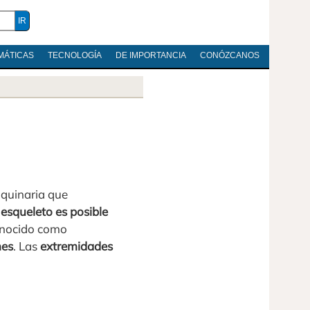
MÁTICAS
TECNOLOGÍA
DE IMPORTANCIA
CONÓZCANOS
aquinaria que
 esqueleto es posible
conocido como
nes
. Las
extremidades