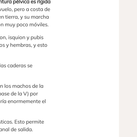
ntura pélvica es rígida
 vuelo, pero a costa de
n tierra, y su marcha
on muy poco móviles.
ion, isquion y pubis
hos y hembras, y esto
 las caderas se
n los machos de la
 base de la V) por
taría enormemente el
sticas. Esto permite
nal de salida.