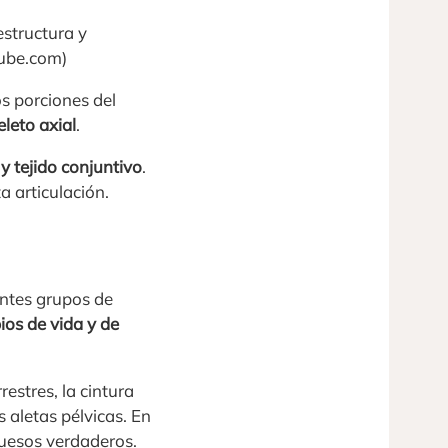
estructura y
tube.com)
os porciones del
leto axial
.
y tejido conjuntivo
.
 articulación.
rentes grupos de
os de vida y de
estres, la cintura
s aletas pélvicas. En
huesos verdaderos.