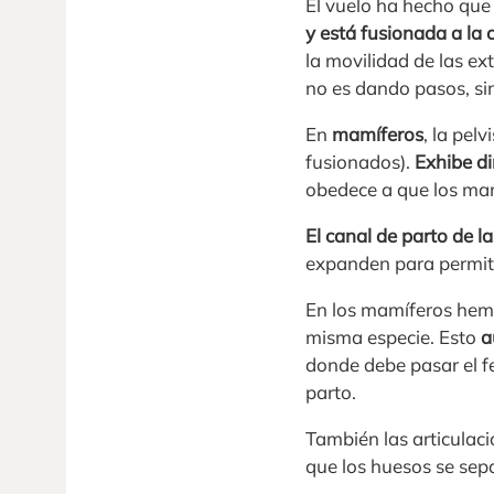
El vuelo ha hecho que 
y está fusionada a la
la movilidad de las ex
no es dando pasos, si
En
mamíferos
, la pel
fusionados).
Exhibe d
obedece a que los mam
El canal de parto de l
expanden para permiti
En los mamíferos hemb
misma especie. Esto
a
donde debe pasar el f
parto.
También las articulaci
que los huesos se sep