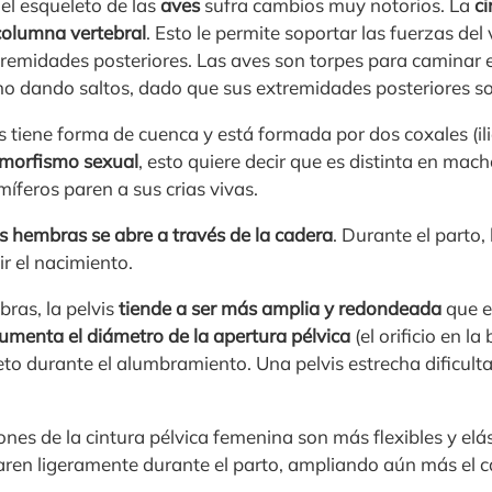
el esqueleto de las
aves
sufra cambios muy notorios. La
ci
 columna vertebral
. Esto le permite soportar las fuerzas del
tremidades posteriores. Las aves son torpes para caminar e
no dando saltos, dado que sus extremidades posteriores s
vis tiene forma de cuenca y está formada por dos coxales (il
imorfismo sexual
, esto quiere decir que es distinta en mac
íferos paren a sus crias vivas.
as hembras se abre a través de la cadera
. Durante el parto,
r el nacimiento.
ras, la pelvis
tiende a ser más amplia
y redondeada
que e
umenta el diámetro de la apertura pélvica
(el orificio en la
eto durante el alumbramiento. Una pelvis estrecha dificul
ones de la cintura pélvica femenina son más flexibles y elá
aren ligeramente durante el parto, ampliando aún más el ca