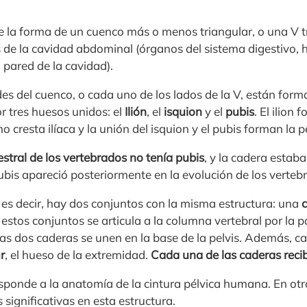
ene la forma de un cuenco más o menos triangular, o una V 
s de la cavidad abdominal (órganos del sistema digestivo, 
a pared de la cavidad).
es del cuenco, o cada uno de los lados de la V, están form
 tres huesos unidos: el
Ilión
, el
isquion
y el
pubis
. El ilion 
cresta ilíaca y la unión del isquion y el pubis forman la pe
estral de los vertebrados no tenía pubis
, y la cadera estab
ubis apareció posteriormente en la evolución de los verteb
, es decir, hay dos conjuntos con la misma estructura: una
c
estos conjuntos se articula a la columna vertebral por la p
las dos caderas se unen en la base de la pelvis. Además, c
r
, el hueso de la extremidad.
Cada una de las caderas reci
esponde a la anatomía de la cintura pélvica humana. En otr
 significativas en esta estructura.