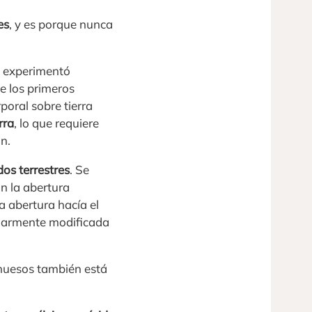
es
, y es porque nunca
o experimentó
e los primeros
poral sobre tierra
rra
, lo que requiere
n.
dos terrestres
. Se
n la abertura
a abertura hacía el
cularmente modificada
 huesos también está