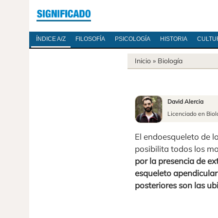
ÍNDICE A/Z
FILOSOFÍA
PSICOLOGÍA
HISTORIA
CULTU
Inicio
»
Biología
David Alercia
Licenciado en Biol
El endoesqueleto de l
posibilita todos los m
por la presencia de e
esqueleto apendicular
posteriores son las ub