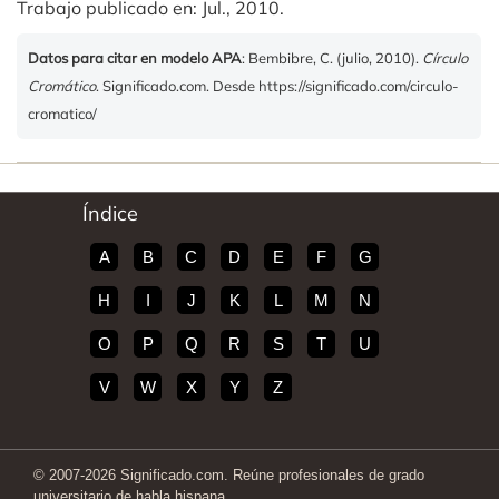
Trabajo publicado en: Jul., 2010.
Datos para citar en modelo APA
: Bembibre, C. (julio, 2010).
Círculo
Cromático
. Significado.com. Desde https://significado.com/circulo-
cromatico/
Índice
A
B
C
D
E
F
G
H
I
J
K
L
M
N
O
P
Q
R
S
T
U
V
W
X
Y
Z
© 2007-2026 Significado.com. Reúne profesionales de grado
universitario de habla hispana.