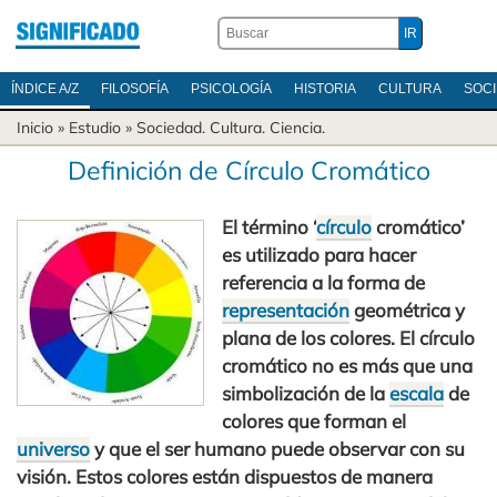
ÍNDICE A/Z
FILOSOFÍA
PSICOLOGÍA
HISTORIA
CULTURA
SOC
Inicio
» Estudio »
Sociedad
.
Cultura
.
Ciencia
.
Definición de Círculo Cromático
El término ‘
círculo
cromático’
es utilizado para hacer
referencia a la forma de
representación
geométrica y
plana de los colores. El círculo
cromático no es más que una
simbolización de la
escala
de
colores que forman el
universo
y que el ser humano puede observar con su
visión. Estos colores están dispuestos de manera