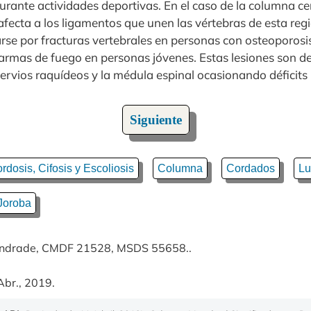
rante actividades deportivas. En el caso de la columna cer
 afecta a los ligamentos que unen las vértebras de esta reg
rse por fracturas vertebrales en personas con osteoporosi
 armas de fuego en personas jóvenes. Estas lesiones son d
nervios raquídeos y la médula espinal ocasionando déficit
Siguiente
rdosis, Cifosis y Escoliosis
Columna
Cordados
Lu
Joroba
 Andrade, CMDF 21528, MSDS 55658..
Abr., 2019.