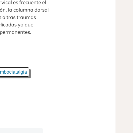
vical es frecuente el
ión, la columna dorsal
s o tras traumas
elicadas ya que
s permanentes.
mbociatalgia