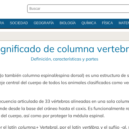
RA
SOCIEDAD
GEOGRAFÍA
BIOLOGÍA
QUÍMICA
FÍSICA
MATE
ignificado de columna vertebr
Definición, características y partes
 (o también columna espinal/espina dorsal) es una estructura de
eje central del cuerpo de todos los animales clasificados como ve
Secuencia articulada de 33 vértebras alineadas en una sola colu
ende desde la base del cráneo hasta el coxis. Es funcionalmente r
 del cuerpo, así como por proteger la médula espinal.
r el latín
columna
.+ Vertebral, por el latín
vertĕbra
, y el sufijo -a