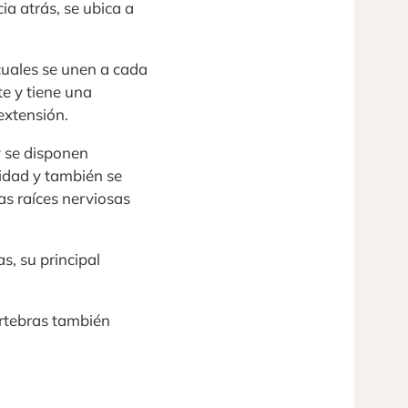
ia atrás, se ubica a
cuales se unen a cada
e y tiene una
extensión.
 se disponen
idad y también se
as raíces nerviosas
s, su principal
értebras también