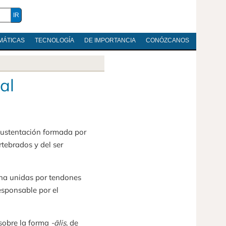
MÁTICAS
TECNOLOGÍA
DE IMPORTANCIA
CONÓZCANOS
al
 sustentación formada por
rtebrados y del ser
mna unidas por tendones
esponsable por el
l, sobre la forma
-ālis
, de