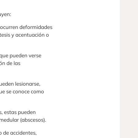
uyen:
 ocurren deformidades
tesis y acentuación o
o que pueden verse
ión de las
ueden lesionarse,
 que se conoce como
s, estas pueden
l medular (abscesos).
o de accidentes,