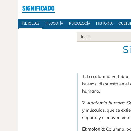
ÍNDICE A/Z
FILOSOFÍA
PSICOLOGÍA
HISTORIA
CULTU
Inicio
S
1. La columna vertebral
huesos, dispuesta en el 
humano.
2.
Anatomía humana
. 
y músculos, que se exti
soporte y el movimiento
Etimología
: Columna, po