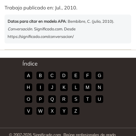
Trabajo publicado en: Jul., 2010.
Datos para citar en modelo APA
: Bembibre, C. (julio, 2010).
Conversación
. Significado.com. Desde
https://significado.com/conversacion/
Índice
A
B
C
D
E
F
G
H
I
J
K
L
M
N
O
P
Q
R
S
T
U
V
W
X
Y
Z
© 2007-2026 Significado.com. Reúne profesionales de grado