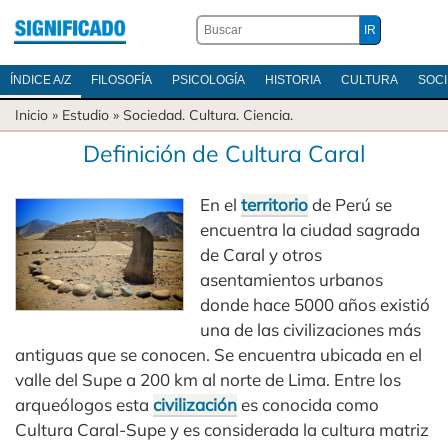
ÍNDICE A/Z
FILOSOFÍA
PSICOLOGÍA
HISTORIA
CULTURA
SOC
Inicio
» Estudio »
Sociedad
.
Cultura
.
Ciencia
.
Definición de Cultura Caral
En el
territorio
de Perú se
encuentra la ciudad sagrada
de Caral y otros
asentamientos urbanos
donde hace 5000 años existió
una de las civilizaciones más
antiguas que se conocen. Se encuentra ubicada en el
valle del Supe a 200 km al norte de Lima. Entre los
arqueólogos esta
civilización
es conocida como
Cultura Caral-Supe y es considerada la cultura matriz