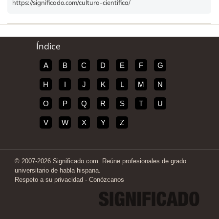
https://significado.com/cultura-cientifica/
Índice
A
B
C
D
E
F
G
H
I
J
K
L
M
N
O
P
Q
R
S
T
U
V
W
X
Y
Z
© 2007-2026 Significado.com. Reúne profesionales de grado
universitario de habla hispana.
Respeto a su privacidad
-
Conózcanos