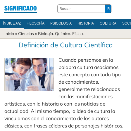
ÍNDICE A/Z
FILOSOFÍA
PSICOLOGÍA
HISTORIA
CULTURA
SOC
Inicio
»
Ciencias
»
Biología
.
Química
.
Física
.
Definición de Cultura Científica
Cuando pensamos en la
palabra cultura asociamos
este concepto con todo tipo
de conocimientos,
generalmente relacionados
con las manifestaciones
artísticas, con la historia o con las noticias de
actualidad. Al mismo tiempo, la idea de cultura la
vinculamos con el conocimiento de los autores
clásicos, con frases célebres de personajes históricos,